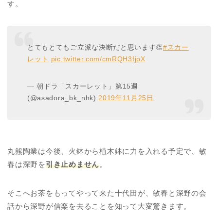
す。
とてもとてもご立派な決断だと思います👏
#スカー
レット
pic.twitter.com/cmRQH3fjpX
— 朝ドラ「スカーレット」第15週
(@asadora_bk_nhk)
2019年11月25日
丸熊陶業は今後、火鉢から植木鉢に力を入れる予定で、敏
春は深野を
引き止めません
。
そこへお茶をもってやって来た十代田が、敏春と深野の会
話から深野が信楽を去ることを知って大変驚きます。