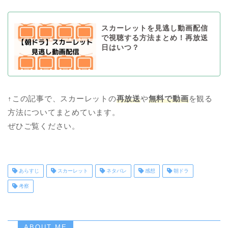
スカーレットを見逃し動画配信
で視聴する方法まとめ！再放送
日はいつ？
↑この記事で、スカーレットの
再放送
や
無料で動画
を観る
方法についてまとめています。
ぜひご覧ください。
あらすじ
スカーレット
ネタバレ
感想
朝ドラ
考察
ABOUT ME