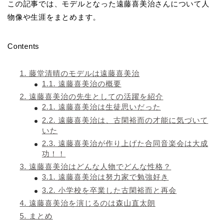
この記事では、モデルとなった遠藤喜美治さんについて人
物像や生涯をまとめます。
Contents
1.
藤堂清晴のモデルは遠藤喜美治
1.1.
遠藤喜美治の概要
2.
遠藤喜美治の先生としての活躍を紹介
2.1.
遠藤喜美治は生徒思いだった
2.2.
遠藤喜美治は、古閑裕而の才能に気づいて
いた
2.3.
遠藤喜美治が作り上げた合同音楽会は大成
功！！
3.
遠藤喜美治はどんな人物でどんな性格？
3.1.
遠藤喜美治は努力家で勉強好き
3.2.
小学校を卒業した古閑裕而と再会
4.
遠藤喜美治を演じるのは森山直太朗
5.
まとめ