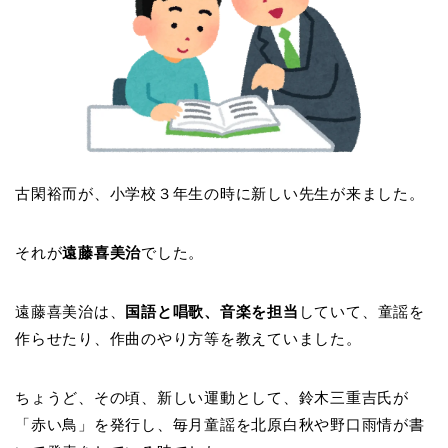
古閑裕而が、小学校３年生の時に新しい先生が来ました。
それが
遠藤喜美治
でした。
遠藤喜美治は、
国語と唱歌、音楽を担当
していて、童謡を
作らせたり、作曲のやり方等を教えていました。
ちょうど、その頃、新しい運動として、鈴木三重吉氏が
「赤い鳥」を発行し、毎月童謡を北原白秋や野口雨情が書