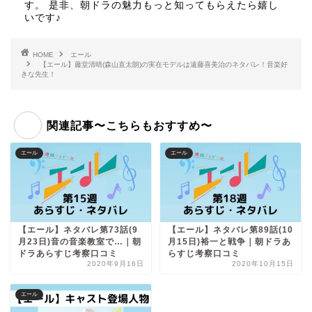
す。 是非、朝ドラの魅力もっと知ってもらえたら嬉し
いです♪
HOME
エール
【エール】藤堂清晴(森山直太朗)の実在モデルは遠藤喜美治のネタバレ！音楽好
きな先生！
関連記事〜こちらもおすすめ〜
エール
エール
【エール】ネタバレ第73話(9
【エール】ネタバレ第89話(10
月23日)音の音楽教室で…｜朝
月15日)裕一と戦争｜朝ドラあ
ドラあらすじ考察口コミ
らすじ考察口コミ
2020年9月16日
2020年10月15日
エール