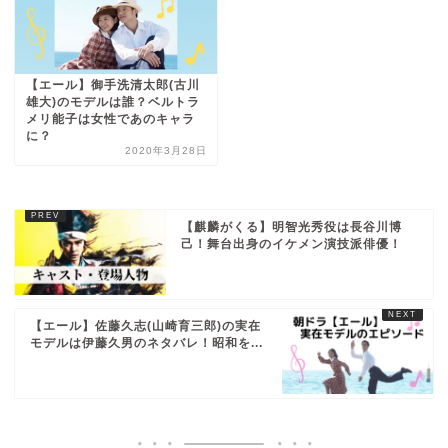
【エール】御手洗清太郎(古川
雄大)のモデルは誰？ベルトラ
メリ能子は女性であのキャラ
に？
2020年3月28日
【麒麟がくる】明智光秀役は長谷川博
己！舞台出身のイケメン演技派俳優！
【エール】佐藤久志(山崎育三郎)の実在
モデルは伊藤久男のネタバレ！昭和を...