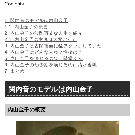
Contents
1.
関内音のモデルは内山金子
1.1.
内山金子の概要
2.
内山金子の波乱万丈な人生を紹介
2.1.
内山金子の家庭は大変だった
3.
内山金子は古閑裕而に猛アタックしていた
4.
内山金子はどんな人物？性格は？
5.
内山金子を演じるのは二階堂ふみ
6.
内山金子の幼少期を演じるのは清水香帆
7.
まとめ
関内音のモデルは内山金子
内山金子の概要