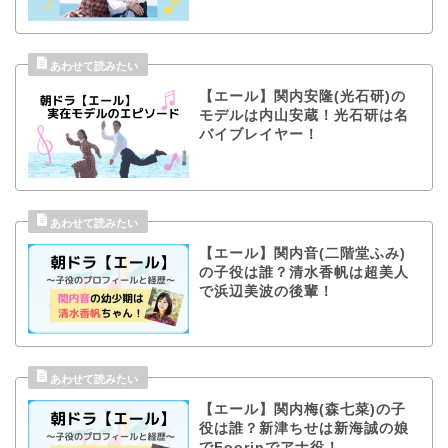
【エール】関内安隆(光石研)の
モデルは内山安蔵！光石研は名
バイブレイヤー！
【エール】関内音(二階堂ふみ)
の子役は誰？清水香帆は超美人
で浜辺美波の後輩！
【エール】関内梅(森七菜)の子
役は誰？新津ちせは新海誠の娘
でFoorinでアナ役！