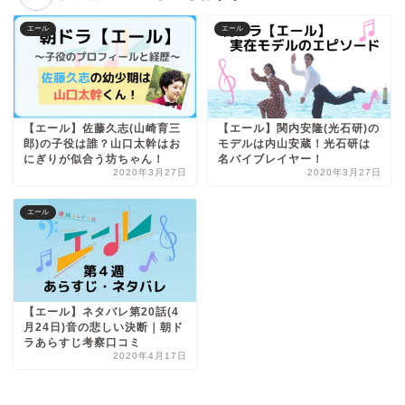
エール
エール
【エール】佐藤久志(山崎育三
【エール】関内安隆(光石研)の
郎)の子役は誰？山口太幹はお
モデルは内山安蔵！光石研は
にぎりが似合う坊ちゃん！
名バイブレイヤー！
2020年3月27日
2020年3月27日
エール
【エール】ネタバレ第20話(4
月24日)音の悲しい決断｜朝ド
ラあらすじ考察口コミ
2020年4月17日