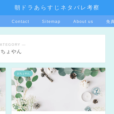
朝ドラあらすじネタバレ考察
Contact
Sitemap
About us
免
ATEGORY ―
おちょやん
おちょやん