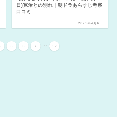
口
日)寛治との別れ｜朝ドラあらすじ考察
口コミ
日
2021年4月6日
...
4
5
6
7
12