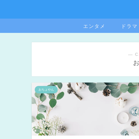
エンタメ
ドラマ
― C
おちょやん