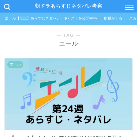
朝ドラあらすじネタバレ考察
エール【全話】あらすじネタバレ・キャストを公開中>>
麒麟がくる
スカ
― TAG ―
エール
エール