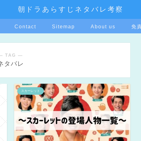
朝ドラあらすじネタバレ考察
Contact
Sitemap
About us
免
― TAG ―
ネタバレ
スカーレット