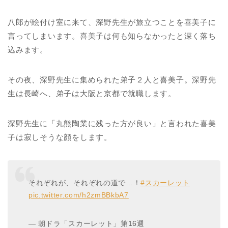
八郎が絵付け室に来て、深野先生が旅立つことを喜美子に
言ってしまいます。喜美子は何も知らなかったと深く落ち
込みます。
その夜、深野先生に集められた弟子２人と喜美子。深野先
生は長崎へ、弟子は大阪と京都で就職します。
深野先生に「丸熊陶業に残った方が良い」と言われた喜美
子は寂しそうな顔をします。
それぞれが、それぞれの道で…！
#スカーレット
pic.twitter.com/h2zmBBkbA7
— 朝ドラ「スカーレット」第16週