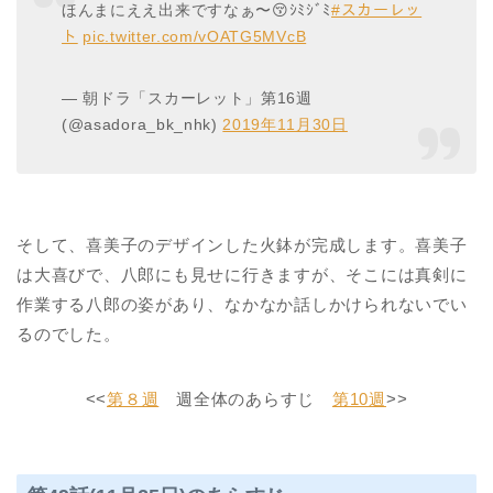
ほんまにええ出来ですなぁ〜😚ｼﾐｼﾞﾐ
#スカーレッ
ト
pic.twitter.com/vOATG5MVcB
— 朝ドラ「スカーレット」第16週
(@asadora_bk_nhk)
2019年11月30日
そして、喜美子のデザインした火鉢が完成します。喜美子
は大喜びで、八郎にも見せに行きますが、そこには真剣に
作業する八郎の姿があり、なかなか話しかけられないでい
るのでした。
<<
第８週
週全体のあらすじ
第10週
>>