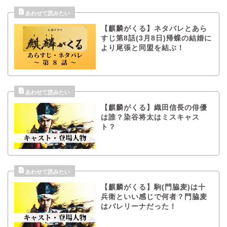
【麒麟がくる】ネタバレとあら
すじ第8話(3月8日)帰蝶の結婚に
より尾張と同盟を結ぶ！
【麒麟がくる】織田信長の俳優
は誰？染谷将太はミスキャス
ト？
【麒麟がくる】駒(門脇麦)は十
兵衛といい感じで何者？門脇麦
はバレリーナだった！