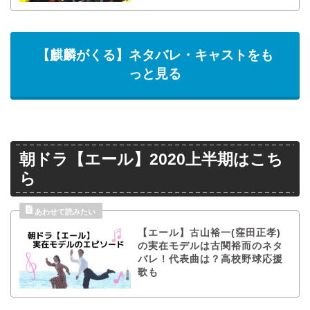
【麒麟がくる】ネタバレ・キャストをも
っと見る
朝ドラ【エール】2020上半期はこち
ら
【エール】古山裕一(窪田正孝)
の実在モデルは古関裕而のネタ
バレ！代表曲は？高校野球応援
歌も